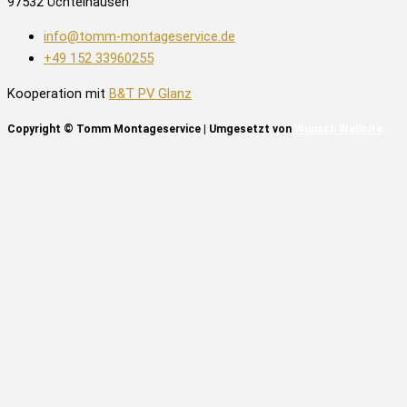
97532 Üchtelhausen
info@tomm-montageservice.de
+49 152 33960255
Kooperation mit
B&T PV Glanz
Copyright © Tomm Montageservice | Umgesetzt von
Wunsch Website
Startseite
Leistungen
Ablauf
Kontakt
Startseite
Leistungen
Ablauf
Kontakt